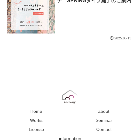
デ SPRINGタイプ編」のご案内
2025.05.13
Home
about
Works
Seminar
License
Contact
information