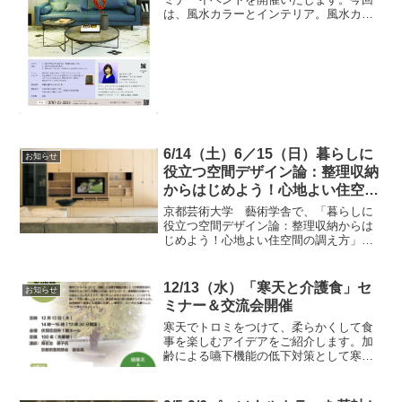
は、風水カラーとインテリア。風水カラ
ーを暮らしに取り入れて、秋からの心地
よい住まいづくりに活かすポイントをお
話しいたします。ワークショップでは壁
紙やカーテン生地から風水...
6/14（土）6／15（日）暮らしに
お知らせ
役立つ空間デザイン論：整理収納
からはじめよう！心地よい住空間
の調え方
京都芸術大学 藝術学舎で、「暮らしに
役立つ空間デザイン論：整理収納からは
じめよう！心地よい住空間の調え方」の
講座を開講します。広く一般の社会の方
に参加できる大学の講座です。講座内容
は、下記URLからご覧ください。春から
12/13（水）「寒天と介護食」セ
お知らせ
のコト始め、整理収納で...
ミナー＆交流会開催
寒天でトロミをつけて、柔らかくして食
事を楽しむアイデアをご紹介します。加
齢による嚥下機能の低下対策として寒天
の使い方や、市販のトロミ材や片栗粉と
の違いなどについて、薬剤師さんからお
話ししていただきます。寒天は海洋に育