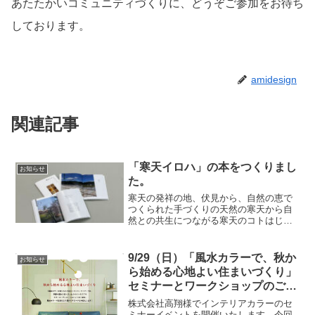
あたたかいコミュニティづくりに、どうぞご参加をお待ち
しております。
amidesign
関連記事
「寒天イロハ」の本をつくりまし
お知らせ
た。
寒天の発祥の地、伏見から、自然の恵で
つくられた手づくりの天然の寒天から自
然との共生につながる寒天のコトはじめ
の本です。ご興味を持っていただいた方
の閲覧用に京都市伏見区役所 地域力推進
室に１冊置いています。よろしかったら
9/29（日）「風水カラーで、秋か
お知らせ
ご覧ください。
ら始める心地よい住まいづくり」
セミナーとワークショップのご案
内
株式会社高翔様でインテリアカラーのセ
ミナーイベントを開催いたします。今回