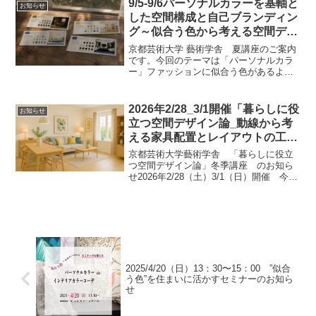
9/5-9/6パーソナルカラーを基軸と
お知らせ
つ天草からできたもの。そ...
した空間構成と自己ブランディン
グ～似合う色から考える空間デザ
イン
京都芸術大学 藝術学舎 夏講座のご案内
です。今回のテーマは「パーソナルカラ
ー」ファッションに似合う色があるよう
に、暮らしにも心地よい色があります。
パーソナルカラーの色彩理論は、「自
分」を基準に色を考えるため、色彩を初
2026年2/28_3/1開催「暮らしに役
お知らせ
めて学ぶ方にも分かりやす...
立つ空間デザイン論_動線から考
える家具配置とレイアウトの工
夫」のお知らせ
京都芸術大学藝術学舎 「暮らしに役立
つ空間デザイン論」冬季講座 のお知ら
せ2026年2/28（土）3/1（日）開催 今回
のテーマは家具レイアウト 「動線から
考える家具配置とレイアウトの工夫〜住
まい方に合わせたインテリアの考え方」
とその方法で...
2025/4/20（日）13：30〜15：00 ”似合
う色”を住まいに活かすセミナーのお知ら
せ