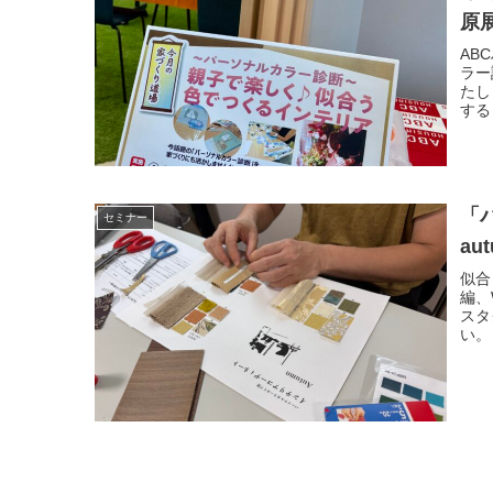
原
AB
ラー
たし
する
「
セミナー
au
似合
編、
スタ
い。