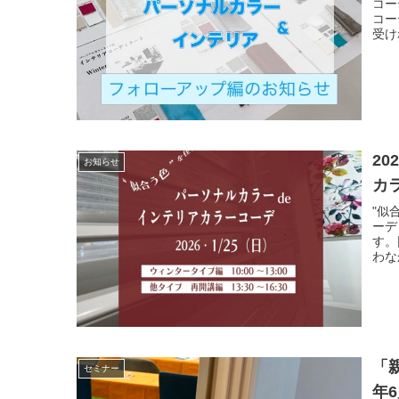
コー
コー
受け
2
お知らせ
カラ
"似
ーデ
す。
わな
「
セミナー
年