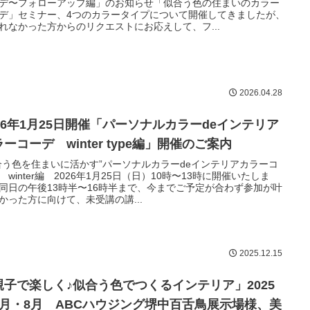
デ〜フォローアップ編」のお知らせ「似合う色の住まいのカラー
デ」セミナー、4つのカラータイプについて開催してきましたが、
れなかった方からのリクエストにお応えして、フ...
2026.04.28
026年1月25日開催「パーソナルカラーdeインテリア
ーコーデ winter type編」開催のご案内
合う色を住まいに活かす”パーソナルカラーdeインテリアカラーコ
 winter編 2026年1月25日（日）10時〜13時に開催いたしま
同日の午後13時半〜16時半まで、今までご予定が合わず参加が叶
かった方に向けて、未受講の講...
2025.12.15
親子で楽しく♪似合う色でつくるインテリア」2025
6月・8月 ABCハウジング堺中百舌鳥展示場様、美