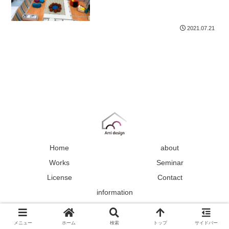
2021.07.21
Home
about
Works
Seminar
License
Contact
information
Copyright © 2021 Ami design All Rights Reserved.
メニュー
ホーム
検索
トップ
サイドバー