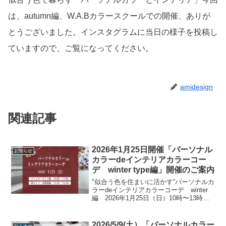
は、autumn編、W.A.Bカラースクールでの開催、ありが
とうございました。インスタグラムに当日の様子を投稿し
ていますので、ご覧になってください。
amidesign
関連記事
2026年1月25日開催「パーソナル
お知らせ
カラーdeインテリアカラーコー
デ winter type編」開催のご案内
"似合う色を住まいに活かす”パーソナルカ
ラーdeインテリアカラーコーデ winter
編 2026年1月25日（日）10時〜13時に
開催いたします。同日の午後13時半〜16
時半まで、今までご予定が合わず参加が
叶わなかった方に向けて、未受講の講...
2026/5/9(土）「パーソナルカラー