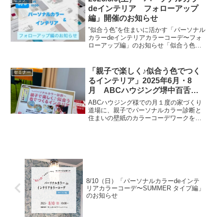
セミナー
deインテリア フォローアップ
編」開催のお知らせ
”似合う色”を住まいに活かす「パーソナル
カラーdeインテリアカラーコーデ〜フォ
ローアップ編」のお知らせ「似合う色の
住まいのカラーコーデ」セミナー、4つの
カラータイプについて開催してきました
が、受けれなかった方からのリクエスト
「親子で楽しく♪似合う色でつく
セミナー
にお応えして、フ...
るインテリア」2025年6月・8
月 ABCハウジング堺中百舌鳥
展示場様、美原展示場様ありがと
ABCハウジング様での月１度の家づくり
うございました。
道場に、親子でパーソナルカラー診断と
住まいの壁紙のカラーコーデワークを、6
月と8月に開催いたしました。パーソナル
カラーのカラータイプごとにコーディネ
ートすると美しい調和のインテリアカラ
ーコーデが出来上が...
8/10（日）「パーソナルカラーdeインテ
リアカラーコーデ〜SUMMER タイプ編」
のお知らせ