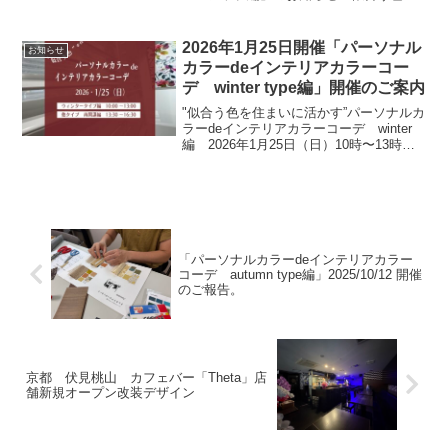
住まいのカラーコーデ」セミナー、4つの
カラータイプについて開催してきました
が、受けれなかった方からのリクエスト
2026年1月25日開催「パーソナル
お知らせ
にお応えして、フ...
カラーdeインテリアカラーコー
デ winter type編」開催のご案内
"似合う色を住まいに活かす”パーソナルカ
ラーdeインテリアカラーコーデ winter
編 2026年1月25日（日）10時〜13時に
開催いたします。同日の午後13時半〜16
時半まで、今までご予定が合わず参加が
叶わなかった方に向けて、未受講の講...
「パーソナルカラーdeインテリアカラー
コーデ autumn type編」2025/10/12 開催
のご報告。
京都 伏見桃山 カフェバー「Theta」店
舗新規オープン改装デザイン