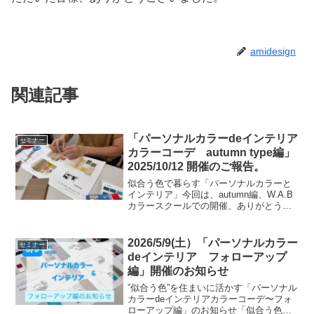
amidesign
関連記事
「パーソナルカラーdeインテリア
セミナー
カラーコーデ autumn type編」
2025/10/12 開催のご報告。
似合う色で暮らす「パーソナルカラーと
インテリア」今回は、autumn編、W.A.B
カラースクールでの開催、ありがとうご
ざいました。インスタグラムに当日の様
子を投稿していますので、ご覧になって
ください。
2026/5/9(土）「パーソナルカラー
セミナー
deインテリア フォローアップ
編」開催のお知らせ
”似合う色”を住まいに活かす「パーソナル
カラーdeインテリアカラーコーデ〜フォ
ローアップ編」のお知らせ「似合う色の