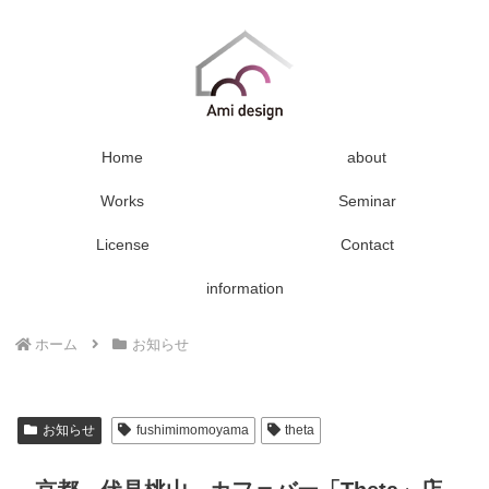
Home
about
Works
Seminar
License
Contact
information
ホーム
お知らせ
お知らせ
fushimimomoyama
theta