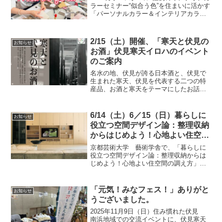
ラーセミナー“似合う色”を住まいに活かす
「パーソナルカラー＆インテリアカラ
ー〜フォローアップ編〜」を開催しまし
た。パーソナルカラーの色彩理論をもと
にしたカラースキムづくりでは、4つのカ
2/15（土）開催、「寒天と伏見の
お知らせ
ラータイプを見...
お酒」伏見寒天イロハのイベント
のご案内
名水の地、伏見が誇る日本酒と、伏見で
生まれた寒天、伏見を代表する二つの特
産品、お酒と寒天をテーマにしたお話と
交流会を開催いたします。伏見の恵がつ
なぐひとときを、皆様のご参加お待ちし
ております。イベント名：「寒天と伏見
6/14（土）6／15（日）暮らしに
お知らせ
のお酒」セミナーと交流会...
役立つ空間デザイン論：整理収納
からはじめよう！心地よい住空間
の調え方
京都芸術大学 藝術学舎で、「暮らしに
役立つ空間デザイン論：整理収納からは
じめよう！心地よい住空間の調え方」の
講座を開講します。広く一般の社会の方
に参加できる大学の講座です。講座内容
は、下記URLからご覧ください。春から
「元気！みなフェス！」ありがと
お知らせ
のコト始め、整理収納で...
うございました。
2025年11月9日（日）住み慣れた伏見
南浜地域での交流イベントに、伏見寒天