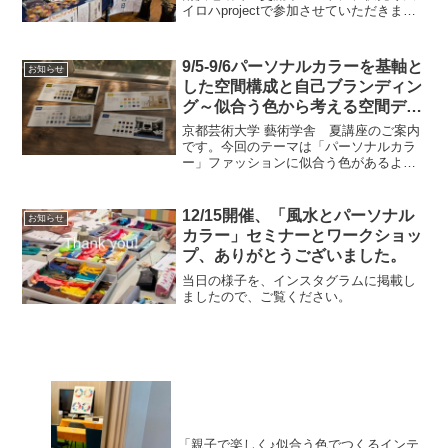
イロハprojectで参加させていただきまし
た。当日は、パーソナルカラー診断体験
会、そして寒天と寒天スィーツのマルシ
ェでたくさんの方にお立ち寄りいただき
9/5-9/6パーソナルカラーを基軸と
お知らせ
ました。地...
した空間構成と自己ブランディン
グ～似合う色から考える空間デザ
イン
京都芸術大学 藝術学舎 夏講座のご案内
です。今回のテーマは「パーソナルカラ
ー」ファッションに似合う色があるよう
に、暮らしにも心地よい色があります。
パーソナルカラーの色彩理論は、「自
分」を基準に色を考えるため、色彩を初
12/15開催、「風水とパーソナル
お知らせ
めて学ぶ方にも分かりやす...
カラー」セミナーとワークショッ
プ、ありがとうございました。
当日の様子を、インスタグラムに掲載し
ましたので、ご覧ください。
「親子で楽しく♪似合う色でつくるインテ