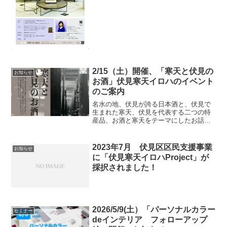
ーを暮らしに取り入れて、秋からの心地
よい住まいづくりに活かすポイントをお
話しいたします。ワークショップでは壁
紙やカーテン生地から風水...
2/15（土）開催、「寒天と伏見の
お知らせ
お酒」伏見寒天イロハのイベント
のご案内
名水の地、伏見が誇る日本酒と、伏見で
生まれた寒天、伏見を代表する二つの特
産品、お酒と寒天をテーマにしたお話と
交流会を開催いたします。伏見の恵がつ
なぐひとときを、皆様のご参加お待ちし
ております。イベント名：「寒天と伏見
2023年7月 伏見区区民支援事業
お知らせ
のお酒」セミナーと交流会...
に「伏見寒天イロハProject」が
採択されました！
2026/5/9(土）「パーソナルカラー
セミナー
deインテリア フォローアップ