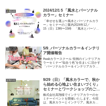
2024/12/1５「風水とパーソナル
お知らせ
カラー」セミナー
「幸せせを運ぶ〜風水とパーソナルカラ
ー」セミナーのご案内2024年12／
15（日）13時〜15時 「風水とパーソナ
ルカラー」のセミナーを開催いたしま
す。場所：W .A.Bカラースクール（大阪
市西区靱本町２丁目）参加費：3,850円
（税込）ご...
5/9_パーソナルカラー＆インテリ
お知らせ
ア開催報告
#wabカラースクール 恒例のインテリアカ
ラーセミナー“似合う色”を住まいに活かす
「パーソナルカラー＆インテリアカラ
ー〜フォローアップ編〜」を開催しまし
た。パーソナルカラーの色彩理論をもと
にしたカラースキムづくりでは、4つのカ
9/29（日）「風水カラーで、秋か
お知らせ
ラータイプを見...
ら始める心地よい住まいづくり」
セミナーとワークショップのご案
内
株式会社高翔様でインテリアカラーのセ
ミナーイベントを開催いたします。今回
は、風水カラーとインテリア。風水カラ