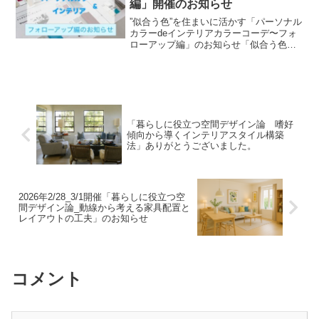
編」開催のお知らせ
”似合う色”を住まいに活かす「パーソナル
カラーdeインテリアカラーコーデ〜フォ
ローアップ編」のお知らせ「似合う色の
住まいのカラーコーデ」セミナー、4つの
カラータイプについて開催してきました
が、受けれなかった方からのリクエスト
にお応えして、フ...
「暮らしに役立つ空間デザイン論 嗜好
傾向から導くインテリアスタイル構築
法」ありがとうございました。
2026年2/28_3/1開催「暮らしに役立つ空
間デザイン論_動線から考える家具配置と
レイアウトの工夫」のお知らせ
コメント