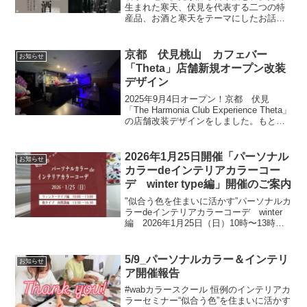
生まれた寒天、伏見を代表する二つの特
産品、お酒と寒天をテーマにしたお話と
交流会を開催いたします。伏見の恵がつ
なぐひとときを、皆様のご参加お待ちし
ております。イベント名：「寒天と伏見
京都 伏見桃山 カフェバー
お知らせ
のお酒」セミナーと交流会...
「Theta」店舗新規オープン改装
デザイン
2025年9月4日オープン！京都 伏見
「The Harmonia Club Experience Theta」
の店舗改装デザインをしました。もと、
居酒屋だった和のイメージをミッドセン
チュリーデザイン風にアレンジ。回遊し
ながら始めての方とも交...
2026年1月25日開催「パーソナル
お知らせ
カラーdeインテリアカラーコー
デ winter type編」開催のご案内
"似合う色を住まいに活かす”パーソナルカ
ラーdeインテリアカラーコーデ winter
編 2026年1月25日（日）10時〜13時に
開催いたします。同日の午後13時半〜16
時半まで、今までご予定が合わず参加が
叶わなかった方に向けて、未受講の講...
5/9_パーソナルカラー＆インテリ
お知らせ
ア開催報告
#wabカラースクール 恒例のインテリアカ
ラーセミナー“似合う色”を住まいに活かす