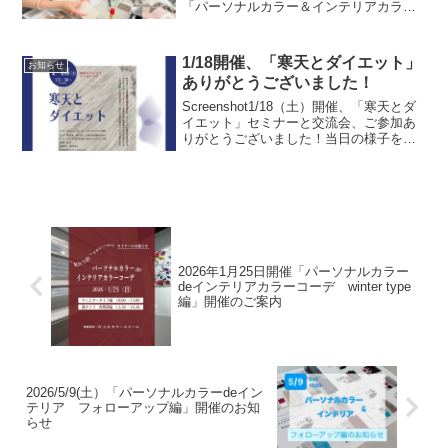
「パーソナルカラー＆インテリアカラ
ー〜フォローアップ編〜」を開催しまし
た。パーソナルカラーの色彩理論をもと
にしたカラースキムづくりでは、4つのカ
1/18開催、「寒天とダイエット」
お知らせ
ラータイプを見...
ありがとうございました！
Screenshot1/18（土）開催、「寒天とダ
イエット」セミナーと交流会、ご参加あ
りがとうございました！当日の様子をイ
ンスタグラムに投稿しました。寒天メニ
ューも掲載しましたので、ぜひご覧くだ
さい。
2026年1月25日開催「パーソナルカラー
deインテリアカラーコーデ winter type
編」開催のご案内
2026/5/9(土）「パーソナルカラーdeイン
テリア フォローアップ編」開催のお知
らせ