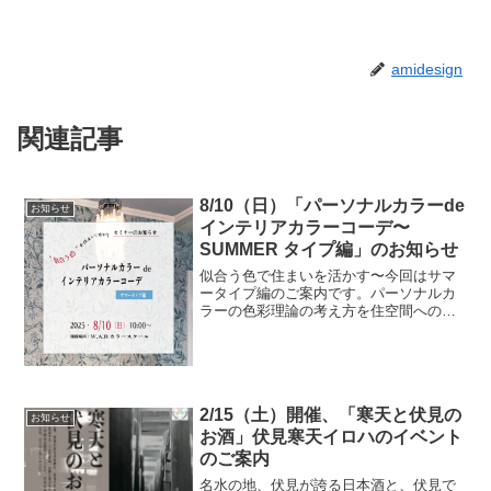
amidesign
関連記事
8/10（日）「パーソナルカラーde
お知らせ
インテリアカラーコーデ〜
SUMMER タイプ編」のお知らせ
似合う色で住まいを活かす〜今回はサマ
ータイプ編のご案内です。パーソナルカ
ラーの色彩理論の考え方を住空間への取
り入れ方を学びます。今回は照明の基本
知識も深めながら、カラータイプごとの
照明器具のデザインの選び方についても
お話しします。サマータイ...
2/15（土）開催、「寒天と伏見の
お知らせ
お酒」伏見寒天イロハのイベント
のご案内
名水の地、伏見が誇る日本酒と、伏見で