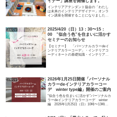
イナー」講座を開催します。
インテリアアテンダント協会の「わたし
は未来のインテリアデザイナー」オンラ
イン講座を開催することになりました。
【オンライン】2021年8月16日(月)～8月
18日(水) 10:00～12:00※上記3日間のう
ち、いずれか1日をお選びください。...
2025/4/20（日）13：30〜15：
お知らせ
00 ”似合う色”を住まいに活かす
セミナーのお知らせ
【セミナー】 「パーソナルカラーdeイ
ンテリアカラーコーデ」・インテリアコ
ーディネートの基礎知識・インテリアを
構成する要素と、そのインテリアイメー
ジを決めるチェックポイント・ワーク：
実際にパーソナルカラータイプ別インテ
リアカラープランを作成...
2026年1月25日開催「パーソナル
お知らせ
カラーdeインテリアカラーコー
デ winter type編」開催のご案内
"似合う色を住まいに活かす”パーソナルカ
ラーdeインテリアカラーコーデ winter
編 2026年1月25日（日）10時〜13時に
開催いたします。同日の午後13時半〜16
時半まで、今までご予定が合わず参加が
叶わなかった方に向けて、未受講の講...