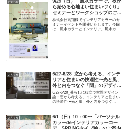
9/29（日）「風水カラーで、秋か
お知らせ
ら始める心地よい住まいづくり」
セミナーとワークショップのご案
内
株式会社高翔様でインテリアカラーのセ
ミナーイベントを開催いたします。今回
は、風水カラーとインテリア。風水カラ
ーを暮らしに取り入れて、秋からの心地
よい住まいづくりに活かすポイントをお
話しいたします。ワークショップでは壁
紙やカーテン生地から風水...
6/27-6/28_窓から考える、インテ
お知らせ
リアと住まいの快適性〜光と風、
外と内をつなぐ「間」のデザイン
_講座のお知らせ
6/27-6/28_暮らしに役立つ空間デザイン
論：窓から考える、インテリアと住まい
の快適性〜光と風、外と内をつなぐ
「間」のデザイン京都芸術大学がおくる
社会人のための公開講座「藝術学舎」、
春講座のご案内です。5月なのに暑いです
6/1（日）10：00〜「パーソナル
お知らせ
ね。最近は、四季...
カラーdeインテリアカラーコー
デ SPRINGタイプ編」のご案内